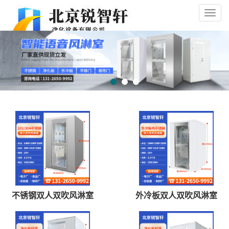
Toggl
naviga
不锈钢双人双吹风淋室
外冷板双人双吹风淋室